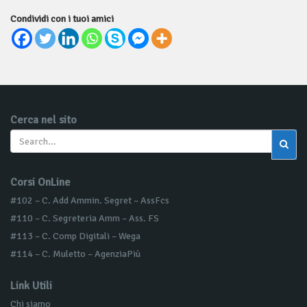
Condividi con i tuoi amici
Cerca nel sito
Corsi OnLine
#102 – C. Add Ammin. Segret – AssFcs
#110 – C. Segreteria Amm – Ass. FS
#113 – C. Comp Digitali – Wega
#114 – C. Muletto – AgenziaPiù
Link Utili
Chi siamo