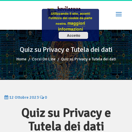
Skip
to
Utilizzando il sito, accetti
content
l'utilizzo dei cookie da parte
maggiori
nostra.
informazioni
Accetto
Quiz su Privacy e Tutela dei dati
Home
/
Corsi On Line
/
Quiz su Privacy e Tutela dei dati
12 Ottobre 2023
0
Quiz su Privacy e
Tutela dei dati