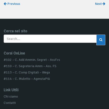
Previous
Next
Cerca nel sito
Corsi OnLine
#102 – C. Add Ammin. Segret – AssFcs
#110 – C. Segreteria Amm – Ass. FS
#113 – C. Comp Digitali – Wega
#114 – C. Muletto – AgenziaPiù
Link Utili
Chi siamo
Contatti