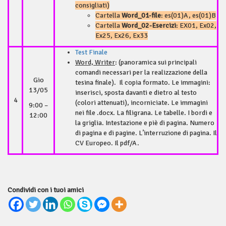
consigliati)
Cartella
Word_01-file
: es(01)A, es(01)B
Cartella
Word_02-Esercizi
: EX01, Ex02,
Ex25, Ex26, Ex33
Test Finale
Word, Writer
: (panoramica sui principali
comandi necessari per la realizzazione della
Gio
tesina finale). Il copia formato. Le immagini:
13/05
inserisci, sposta davanti e dietro al testo
4
(colori attenuati), incorniciate. Le immagini
9:00 –
nei file .docx. La filigrana. Le tabelle. I bordi e
12:00
la griglia. Intestazione e piè di pagina. Numero
di pagina e di pagine. L’interruzione di pagina. Il
CV Europeo. Il pdf/A.
Condividi con i tuoi amici