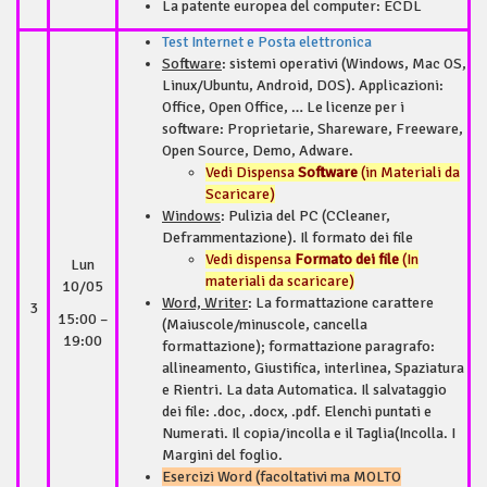
La patente europea del computer: ECDL
Test Internet e Posta elettronica
Software
: sistemi operativi (Windows, Mac OS,
Linux/Ubuntu, Android, DOS). Applicazioni:
Office, Open Office, … Le licenze per i
software: Proprietarie, Shareware, Freeware,
Open Source, Demo, Adware.
Vedi Dispensa
Software
(in Materiali da
Scaricare)
Windows
: Pulizia del PC (CCleaner,
Deframmentazione). Il formato dei file
Vedi dispensa
Formato dei file
(In
Lun
materiali da scaricare)
10/05
Word, Writer
: La formattazione carattere
3
15:00 –
(Maiuscole/minuscole, cancella
19:00
formattazione); formattazione paragrafo:
allineamento, Giustifica, interlinea, Spaziatura
e Rientri. La data Automatica. Il salvataggio
dei file: .doc, .docx, .pdf. Elenchi puntati e
Numerati. Il copia/incolla e il Taglia(Incolla. I
Margini del foglio.
Esercizi Word (facoltativi ma MOLTO