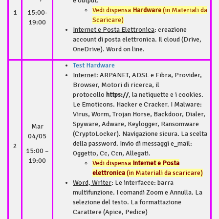
e output.
Vedi dispensa
Hardware
(in Materiali da
1
15:00-
Scaricare)
19:00
Internet e Posta Elettronica
: creazione
account di posta elettronica. Il cloud (Drive,
OneDrive). Word on line.
Test Hardware
Internet
: ARPANET, ADSL e Fibra, Provider,
Browser, Motori di ricerca, il
protocollo
https://
, la netiquette e i cookies.
Le Emoticons. Hacker e Cracker. I Malware:
Virus, Worm, Trojan Horse, Backdoor, Dialer,
Spyware, Adware, Keylogger, Ransomware
Mar
(CryptoLocker). Navigazione sicura. La scelta
04/05
della password. Invio di messaggi e_mail:
2
15:00 –
Oggetto, Cc, Ccn, Allegati.
19:00
Vedi dispensa
Internet e Posta
elettronica
(in Materiali da scaricare)
Word, Writer
: Le interfacce: barra
multifunzione. I comandi Zoom e Annulla. La
selezione del testo. La formattazione
Carattere (Apice, Pedice)