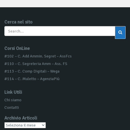
Cerca nel sito
Corsi OnLine
#102 – C. Add Ammin. Segret – AssFcs
#110 – C. Segreteria Amm – Ass. FS
#113 – C. Comp Digitali – Wega
#114 – C. Muletto – AgenziaPiù
Link Utili
Chi siamo
Contatti
Archivio Articoli
Archivio